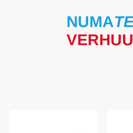
NUMA
T
VERHU