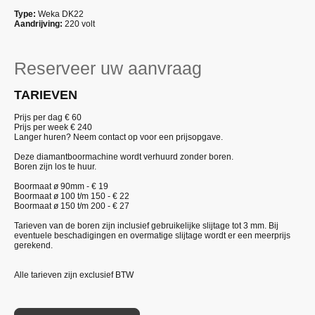
Type:
Weka DK22
Aandrijving:
220 volt
Reserveer uw aanvraag
TARIEVEN
Prijs per dag € 60
Prijs per week €
240
Langer huren? Neem contact op voor een prijsopgave.
Deze diamantboormachine wordt verhuurd zonder boren.
Boren zijn los te huur.
Boormaat ø 90mm - € 19
Boormaat ø 100 t/m 150 - € 22
Boormaat ø 150 t/m 200 - € 27
Tarieven van de boren zijn inclusief gebruikelijke slijtage tot 3 mm. Bij
eventuele beschadigingen en overmatige slijtage wordt er een meerprijs
gerekend.
Alle tarieven zijn exclusief BTW