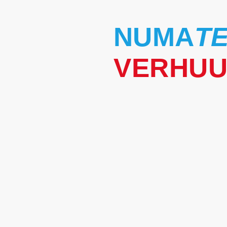
NUMA
T
VERHU