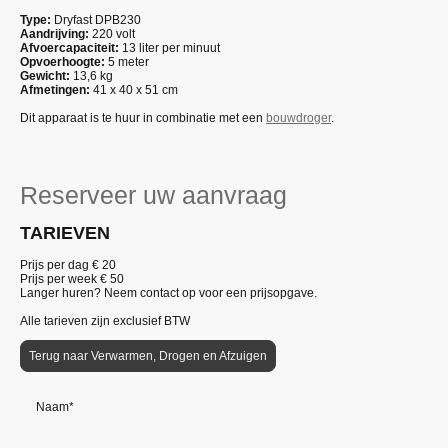
Type:
Dryfast DPB230
Aandrijving:
220 volt
Afvoercapaciteit:
13 liter per minuut
Opvoerhoogte:
5 meter
Gewicht:
13,6 kg
Afmetingen:
41 x 40 x 51 cm
Dit apparaat is te huur in combinatie met een
bouwdroger
.
Reserveer uw aanvraag
TARIEVEN
Prijs per dag €
20
Prijs per week €
50
Langer huren? Neem contact op voor een prijsopgave.
Alle tarieven zijn exclusief BTW
Terug naar Verwarmen, Drogen en Afzuigen
Naam
*