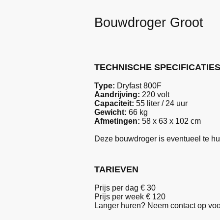
Bouwdroger Groot
TECHNISCHE SPECIFICATIE
Type:
Dryfast 800F
Aandrijving:
220 volt
Capaciteit:
55 liter / 24 uur
Gewicht:
66 kg
Afmetingen:
58 x 63 x 102 cm
Deze bouwdroger is eventueel te h
TARIEVEN
Prijs per dag €
30
Prijs per week €
120
Langer huren? Neem contact op voo