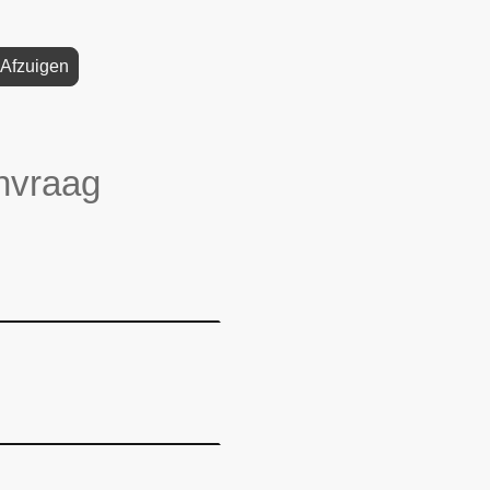
 Afzuigen
nvraag