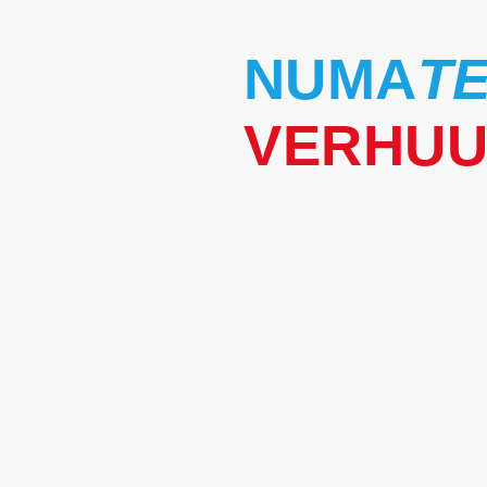
NUMA
T
VERHU