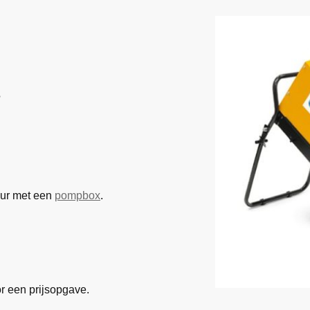
S
uur met een
pompbox
.
r een prijsopgave.