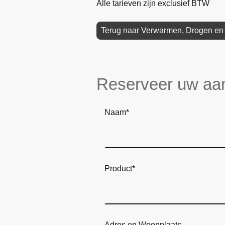
Alle tarieven zijn exclusief BTW
Terug naar Verwarmen, Drogen en
Reserveer uw aa
Naam
*
Product
*
Adres en Woonplaats